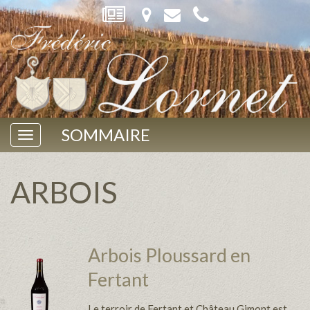
SOMMAIRE
ARBOIS
Arbois Ploussard en
Fertant
Le terroir de Fertant et Château Gimont est