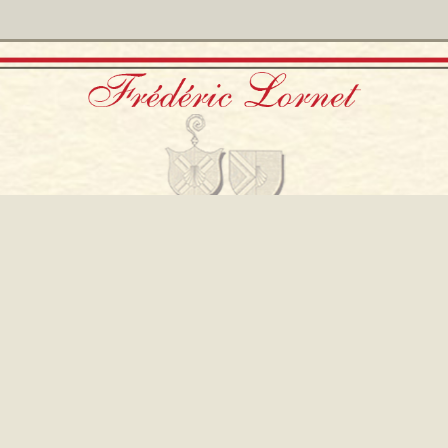
Cellier de Genne
L’Abbaye
39600 MONTIGNY-LES-ARSURES
Tél. : 03 84 37 45 10
frederic.lornet@orange.fr
PRESSE