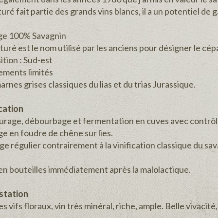
uré fait partie des grands vins blancs, il a un potentiel de 
e 100% Savagnin
uré est le nom utilisé par les anciens pour désigner le cé
ition : Sud-est
ments limités
marnes grises classiques du lias et du trias Jurassique.
ication
urage, débourbage et fermentation en cuves avec contrôl
ge en foudre de chêne sur lies.
ge régulier contrairement à la vinification classique du sav
en bouteilles immédiatement après la malolactique.
station
 vifs floraux, vin très minéral, riche, ample. Belle vivacité