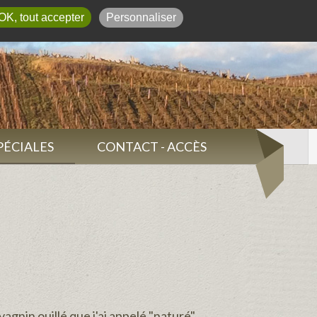
03 84 37 45 10
OK, tout accepter
Personnaliser
SPÉCIALES
CONTACT - ACCÈS
agnin ouillé que j'ai appelé "naturé".