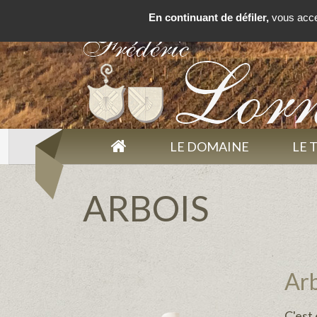
En continuant de défiler,
vous accep
LE DOMAINE
LE 
ARBOIS
Arb
C'est 