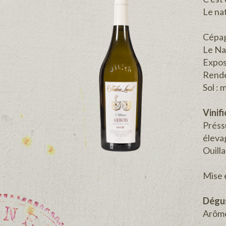
Le nat
Cépag
Le Nat
Expos
Rende
Sol : 
Vinif
Préss
éleva
Ouilla
Mise 
Dégu
Arômes