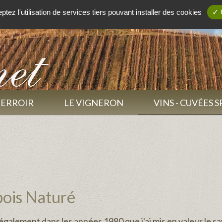
tez l'utilisation de services tiers pouvant installer des cookies
✓ 
TERROIR
LE VIGNERON
VINS - CUVÉES 
ois Naturé
également dans les années 1980 que j'ai mis en valeur le sav